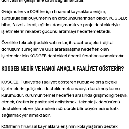
dünyasının gelişimine katkı sağlamaktadır.
Girişimciler ve KOBİ’ler için finansal kaynaklara erişim,
sürdürülebilir büyümenin en kritik unsurlarından biridir. KOSGEB;
hibe, faizsiz kredi, eğitim, danışmanlık ve proje destekleriyle
işletmelerin rekabet gücünü artırmayı hedeflemektedir.
Özellikle teknoloji odaklı yatırımlar, ihracat projeleri, dijital
dönüşüm süreçleri ve uluslararasılaşma hedefleri olan
işletmeler için KOSGEB destekleri önemli fırsatlar sunmaktadır.
KOSGEB NEDIR VE HANGI AMAÇLA FAALIYET GÖSTERIR?
KOSGEB, Türkiye’de faaliyet gösteren küçük ve orta ölçekli
işletmelerin gelişimini desteklemek amacıyla kurulmuş kamu
kurumudur. Kurumun temel hedefleri arasında girişimciliği teşvik
etmek, üretim kapasitesini geliştirmek, teknolojik dönüşümü
desteklemek ve işletmelerin sürdürülebilir büyümesine katkı
sağlamak yer almaktadır.
KOBİ’lerin finansal kaynaklara erişimini kolaylaştıran destek