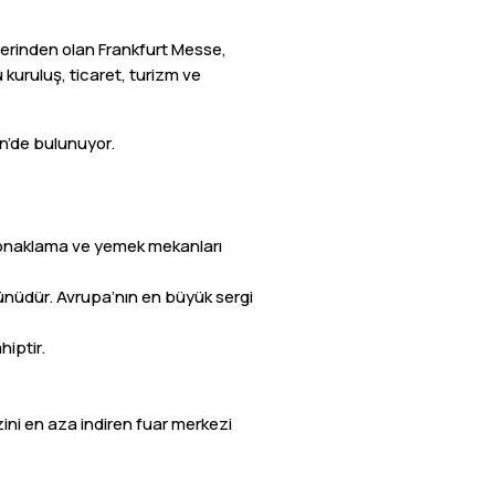
rlerinden olan Frankfurt Messe,
 kuruluş, ticaret, turizm ve
in’de bulunuyor.
i, konaklama ve yemek mekanları
ünüdür. Avrupa’nın en büyük sergi
hiptir.
zini en aza indiren fuar merkezi