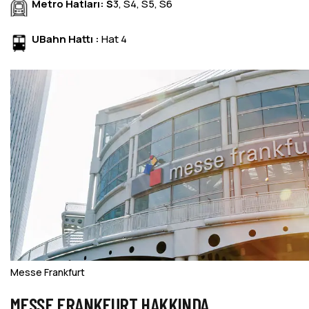
Metro Hatları: S
3, S4, S5, S6
UBahn Hattı :
Hat 4
Messe Frankfurt
MESSE FRANKFURT HAKKINDA