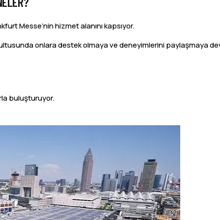
NELER?
ankfurt Messe’nin hizmet alanını kapsıyor.
oğrultusunda onlara destek olmaya ve deneyimlerini paylaşmaya de
rla buluşturuyor.