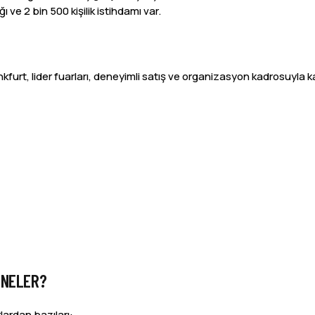
ve 2 bin 500 kişilik istihdamı var.
urt, lider fuarları, deneyimli satış ve organizasyon kadrosuyla ka
 NELER?
lardan bazıları: