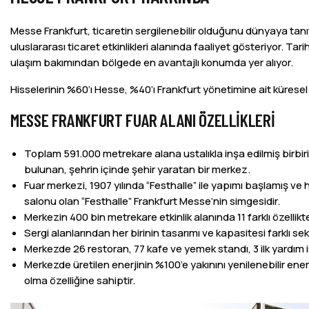
Messe Frankfurt, ticaretin sergilenebilir olduğunu dünyaya tanı
uluslararası ticaret etkinlikleri alanında faaliyet gösteriyor. T
ulaşım bakımından bölgede en avantajlı konumda yer alıyor.
Hisselerinin %60’ı Hesse, %40’ı Frankfurt yönetimine ait kürese
MESSE FRANKFURT FUAR ALANI ÖZELLIKLERI
Toplam 591.000 metrekare alana ustalıkla inşa edilmiş birbiri
bulunan, şehrin içinde şehir yaratan bir merkez.
Fuar merkezi, 1907 yılında “Festhalle” ile yapımı başlamış 
salonu olan “Festhalle” Frankfurt Messe’nin simgesidir.
Merkezin 400 bin metrekare etkinlik alanında 11 farklı özellik
Sergi alanlarından her birinin tasarımı ve kapasitesi farklı sekt
Merkezde 26 restoran, 77 kafe ve yemek standı, 3 ilk yardım 
Merkezde üretilen enerjinin %100’e yakınını yenilenebilir ener
olma özelliğine sahiptir.