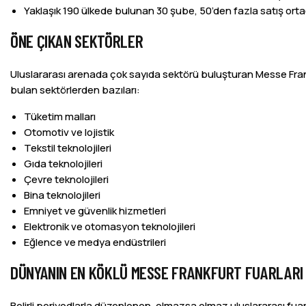
Yaklaşık 190 ülkede bulunan 30 şube, 50’den fazla satış ortağı 
ÖNE ÇIKAN SEKTÖRLER
Uluslararası arenada çok sayıda sektörü buluşturan Messe Frankf
bulan sektörlerden bazıları:
Tüketim malları
Otomotiv ve lojistik
Tekstil teknolojileri
Gıda teknolojileri
Çevre teknolojileri
Bina teknolojileri
Emniyet ve güvenlik hizmetleri
Elektronik ve otomasyon teknolojileri
Eğlence ve medya endüstrileri
DÜNYANIN EN KÖKLÜ MESSE FRANKFURT FUARLARI
Belirli periyodlarla düzenlenen, olmazsa olmaz uluslararası fuar