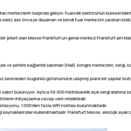
tan merkezlerin başında geliyor. Fuarcılık sektörünün küresel lide
arihi sekiz asır önceye dayanan ve kendi fuar merkezini yaratan köklü
l bir şirket olan Messe Frankfurt’un genel merkezi Frankfurt am Ma
yle ve şehirle bağlantılı salonları (Hall), kongre merkezleri, serg
ve hız kesmeden bugünkü görünümüne ulaşmış planlı bir yapılar büt
te salon bulunuyor. Ayrıca 59.500 metrekarelik açık sergi alanına sa
örlerin ihtiyaçlarına cevap verir niteliktedir.
istasyonu, 1.000’den fazla WiFi noktası bulunmaktadır.
ji kaynaklarından kullanılmaktadır. Frankfurt Messe, ekolojik ayak i