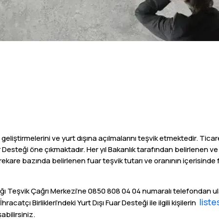
i geliştirmelerini ve yurt dışına açılmalarını teşvik etmektedir. Ticar
uar Desteği öne çıkmaktadır. Her yıl Bakanlık tarafından belirlenen
kare bazında belirlenen fuar teşvik tutarı ve oranının içerisinde fu
kanlığı Teşvik Çağrı Merkezi’ne 0850 808 04 04 numaralı telefondan ul
list
catçı Birlikleri’ndeki Yurt Dışı Fuar Desteği ile ilgili kişilerin
abilirsiniz.