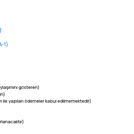
)
A-1)
)
ylaşımını gösteren)
ın)
rı ile yapılan ödemeler kabul edilmemektedir)
rlanacaktır)