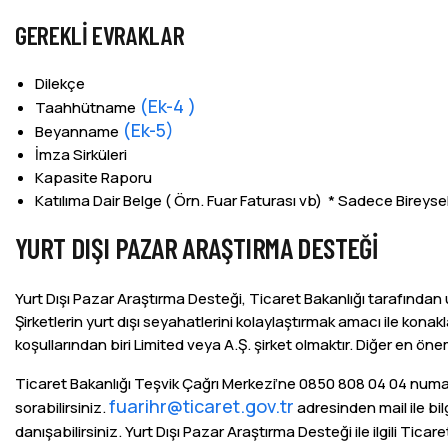
GEREKLI EVRAKLAR
Dilekçe
(Ek-4 )
Taahhütname
(Ek-5)
Beyanname
İmza Sirküleri
Kapasite Raporu
Katılıma Dair Belge ( Örn. Fuar Faturası vb) * Sadece Bireysel 
YURT DIŞI PAZAR ARAŞTIRMA DESTEĞI
Yurt Dışı Pazar Araştırma Desteği, Ticaret Bakanlığı tarafından 
Şirketlerin yurt dışı seyahatlerini kolaylaştırmak amacı ile ko
koşullarından biri Limited veya A.Ş. şirket olmaktır. Diğer en ön
Ticaret Bakanlığı Teşvik Çağrı Merkezi’ne 0850 808 04 04 numar
fuarihr@ticaret.gov.tr
sorabilirsiniz.
adresinden mail ile bilg
danışabilirsiniz. Yurt Dışı Pazar Araştırma Desteği ile ilgili Tica