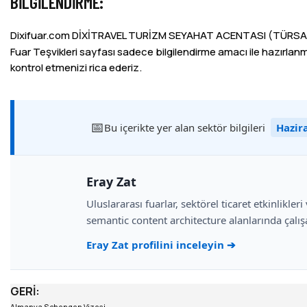
BILGILENDIRME:
Dixifuar.com DİXİTRAVEL TURİZM SEYAHAT ACENTASI (TÜRSAB Bel
Fuar Teşvikleri sayfası sadece bilgilendirme amacı ile hazırlanmış
kontrol etmenizi rica ederiz.
Bu içerikte yer alan sektör bilgileri
Hazir
Eray Zat
Uluslararası fuarlar, sektörel ticaret etkinlikler
semantic content architecture alanlarında çalış
Eray Zat profilini inceleyin ➔
GERI: