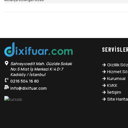
Almanya Schengen Vizesi
SERVISLE
Sahrayıcedit Mah. Güzide Sokak
Gizlilik S
No:5 Mist İş Merkezi K:4 D:7
Hizmet Sö
Kadıköy / İstanbul
Kurumsal
0216 504 16 80
KVKK
info@dixifuar.com
İletişim
Site Harita