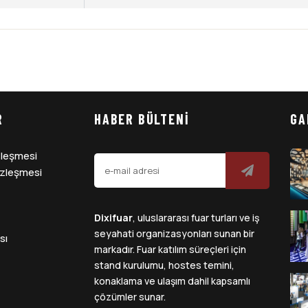
R
HABER BÜLTENI
GA
özleşmesi
zleşmesi
Dixifuar
, uluslararası fuar turları ve iş
seyahati organizasyonları sunan bir
sı
markadır. Fuar katılım süreçleri için
stand kurulumu, hostes temini,
konaklama ve ulaşım dahil kapsamlı
çözümler sunar.