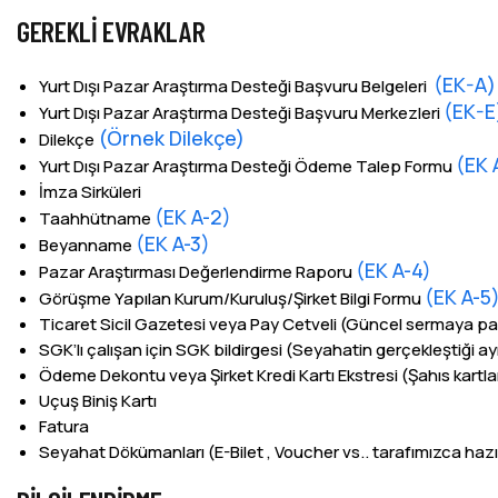
GEREKLI EVRAKLAR
(EK-A)
Yurt Dışı Pazar Araştırma Desteği Başvuru Belgeleri
(EK-E
Yurt Dışı Pazar Araştırma Desteği Başvuru Merkezleri
(Örnek Dilekçe)
Dilekçe
(EK 
Yurt Dışı Pazar Araştırma Desteği Ödeme Talep Formu
İmza Sirküleri
(EK A-2)
Taahhütname
(EK A-3)
Beyanname
(EK A-4)
Pazar Araştırması Değerlendirme Raporu
(EK A-5
Görüşme Yapılan Kurum/Kuruluş/Şirket Bilgi Formu
Ticaret Sicil Gazetesi veya Pay Cetveli (Güncel sermaya pa
SGK’lı çalışan için SGK bildirgesi (Seyahatin gerçekleştiği ay
Ödeme Dekontu veya Şirket Kredi Kartı Ekstresi (Şahıs kartla
Uçuş Biniş Kartı
Fatura
Seyahat Dökümanları (E-Bilet , Voucher vs.. tarafımızca hazı