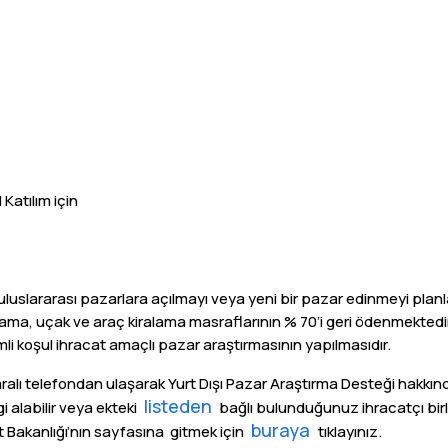
Katılım için
uluslararası pazarlara açılmayı veya yeni bir pazar edinmeyi planla
naklama, uçak ve araç kiralama masraflarının % 70’i geri ödenmekte
emli koşul ihracat amaçlı pazar araştırmasının yapılmasıdır.
alı telefondan ulaşarak Yurt Dışı Pazar Araştırma Desteği hakkında
listeden
i alabilir veya ekteki
bağlı bulunduğunuz ihracatçı birliği
buraya
ret Bakanlığı’nın sayfasına gitmek için
tıklayınız.