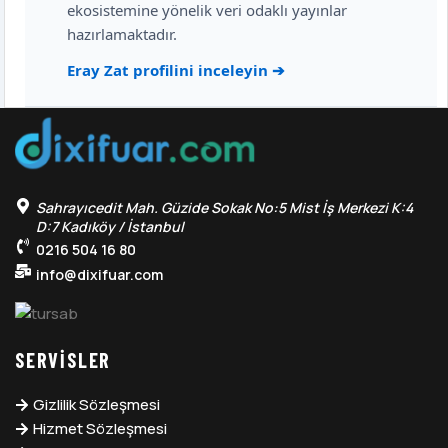
ekosistemine yönelik veri odaklı yayınlar
hazırlamaktadır.
Eray Zat profilini inceleyin ➔
Sahrayıcedit Mah. Güzide Sokak No:5 Mist İş Merkezi K:4
D:7 Kadıköy / İstanbul
0216 504 16 80
info@dixifuar.com
SERVISLER
Gizlilik Sözleşmesi
Hizmet Sözleşmesi