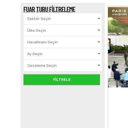
FUAR TURU FILTRELEME
Lütfen en az bir seçim yapın!
Sektör Seçin
Ülke Seçin
Havalimanı Seçin
Ay Seçin
Geceleme Seçin
FILTRELE