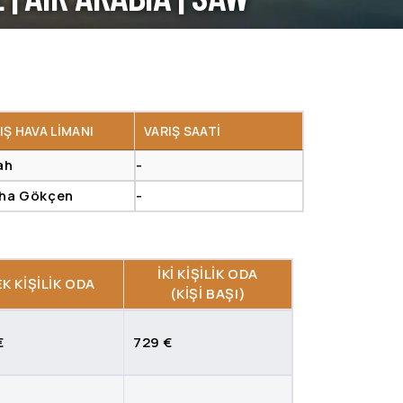
IŞ HAVA LIMANI
VARIŞ SAATI
ah
-
iha Gökçen
-
İKI KIŞILIK ODA
K KIŞILIK ODA
(KIŞI BAŞI)
€
729 €