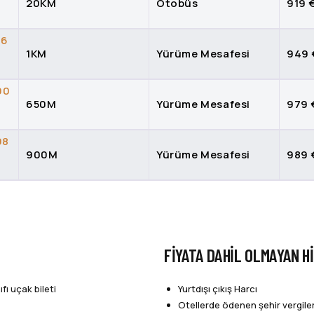
20KM
Otobüs
919 
06
1KM
Yürüme Mesafesi
949 
90
650M
Yürüme Mesafesi
979 
98
900M
Yürüme Mesafesi
989 
FIYATA DAHIL OLMAYAN 
fı uçak bileti
Yurtdışı çıkış Harcı
Otellerde ödenen şehir vergiler