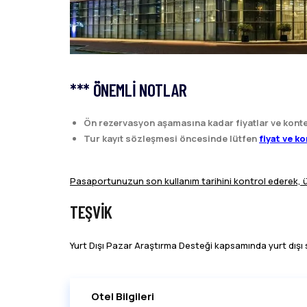
*** ÖNEMLI NOTLAR
Ön rezervasyon aşamasına kadar fiyatlar ve kont
Tur kayıt sözleşmesi öncesinde lütfen
fiyat ve k
Pasaportunuzun son kullanım tarihini kontrol ederek, ülk
TEŞVIK
Yurt Dışı Pazar Araştırma Desteği kapsamında yurt dışı s
Otel Bilgileri