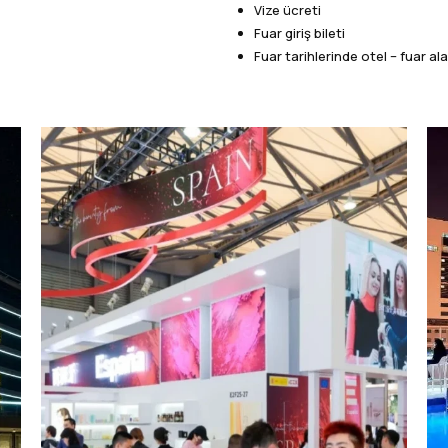
Vize ücreti
Fuar giriş bileti
Fuar tarihlerinde otel – fuar ala