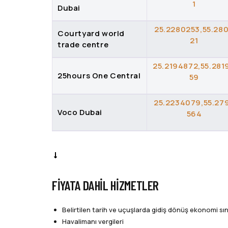
1
Dubai
25.2280253,55.28
Courtyard world
21
trade centre
25.2194872,55.281
25hours One Central
59
25.2234079,55.27
Voco Dubai
564
FIYATA DAHIL HIZMETLER
Belirtilen tarih ve uçuşlarda gidiş dönüş ekonomi sını
Havalimanı vergileri