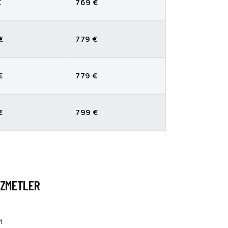
€
769 €
€
779 €
€
779 €
€
799 €
HIZMETLER
i