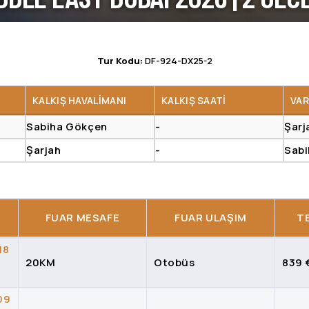
Tur Kodu:
DF-924-DX25-2
KALKIŞ HAVALIMANI
KALKIŞ SAATI
VAR
Sabiha Gökçen
-
Şarj
Şarjah
-
Sab
FUAR MESAFE
FUAR ULAŞIM
TE
18
20KM
Otobüs
839 
09