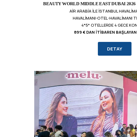
BEAUTY WORLD MIDDLE EAST DUBAI 2026 | 4
AIR ARABIA ILE İSTANBUL HAVALI
HAVALIMANI-OTEL-HAVALIMANI 
4*5* OTELLERDE 4 GECE K
899 € DAN İTIBAREN BAŞLAYAN
DETAY