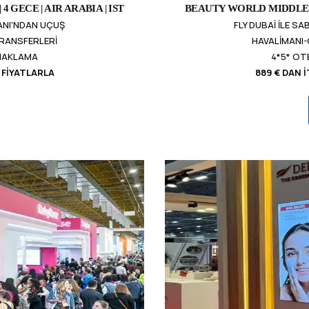
 GECE | AIR ARABIA | IST
BEAUTY WORLD MIDDLE EA
MANI'NDAN UÇUŞ
FLY DUBAI ILE S
TRANSFERLERI
HAVALIMANI-
ONAKLAMA
4*5* OT
 FIYATLARLA
889 € DAN 