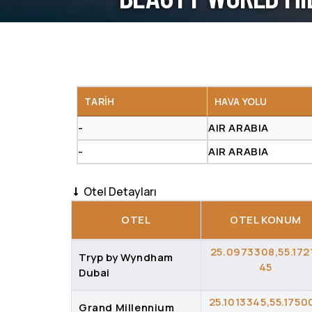
Uçuş Detayları
TARIH
HAVA YOLU
-
AIR ARABIA
-
AIR ARABIA
Otel Detayları
OTEL
OTEL KONUM
25.0973308,55.172
Tryp by Wyndham
45
Dubai
25.1013345,55.1750
Grand Millennium