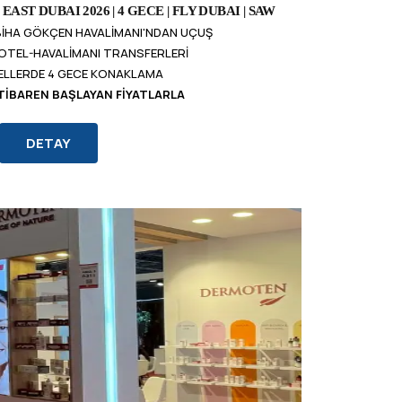
ST DUBAI 2026 | 4 GECE | FLY DUBAI | SAW
ABIHA GÖKÇEN HAVALIMANI'NDAN UÇUŞ
OTEL-HAVALIMANI TRANSFERLERI
ELLERDE 4 GECE KONAKLAMA
İTIBAREN BAŞLAYAN FIYATLARLA
DETAY