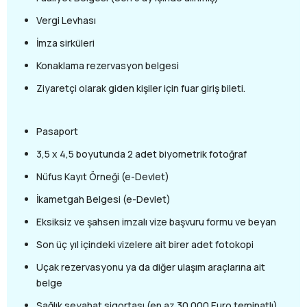
Vergi Levhası
İmza sirküleri
Konaklama rezervasyon belgesi
Ziyaretçi olarak giden kişiler için fuar giriş bileti.
Pasaport
3,5 x 4,5 boyutunda 2 adet biyometrik fotoğraf
Nüfus Kayıt Örneği (e-Devlet)
İkametgah Belgesi (e-Devlet)
Eksiksiz ve şahsen imzalı vize başvuru formu ve beyan
Son üç yıl içindeki vizelere ait birer adet fotokopi
Uçak rezervasyonu ya da diğer ulaşım araçlarına ait
belge
Sağlık seyahat sigortası (en az 30.000 Euro teminatlı)