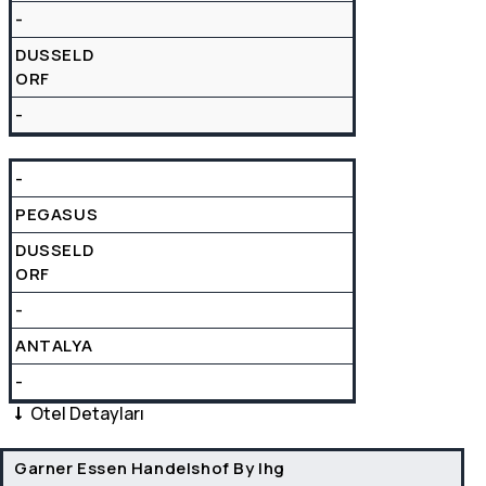
-
DUSSELD
ORF
-
-
PEGASUS
DUSSELD
ORF
-
ANTALYA
-
Otel Detayları
Garner Essen Handelshof By Ihg
OTEL
OTEL KONUM
FUAR MESAFE
FUAR ULAŞIM