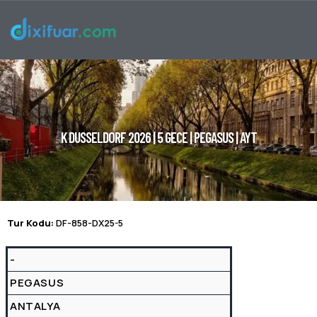
K DUSSELDORF 2026 | 5 GECE | PEGASUS | AYT
Tur Kodu:
DF-858-DX25-5
Uçuş Detayları
TARIH
HAVA YOLU
KALKIŞ HAVALIMANI
KALKIŞ SAATI
VARIŞ HAV
-
PEGASUS
ANTALYA