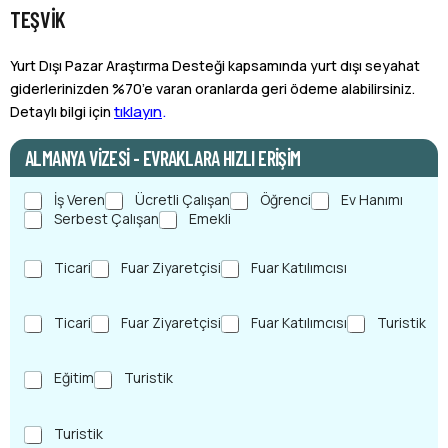
TEŞVIK
Yurt Dışı Pazar Araştırma Desteği kapsamında yurt dışı seyahat
giderlerinizden %70’e varan oranlarda geri ödeme alabilirsiniz.
tıklayın
.
Detaylı bilgi için
ALMANYA VIZESI - EVRAKLARA HIZLI ERIŞIM
L
İş Veren
Ücretli Çalışan
Öğrenci
Ev Hanımı
ü
Serbest Çalışan
Emekli
t
f
S
Ticari
Fuar Ziyaretçisi
Fuar Katılımcısı
e
e
n
y
d
S
Ticari
Fuar Ziyaretçisi
Fuar Katılımcısı
Turistik
a
u
e
h
r
y
a
u
S
Eğitim
Turistik
a
t
m
e
h
a
u
y
a
m
n
S
Turistik
a
t
a
u