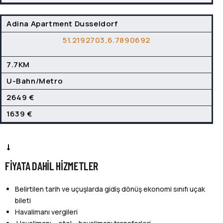
Adina Apartment Dusseldorf
51.2192703,6.7890692
7.7KM
U-Bahn/Metro
2649 €
1639 €
FIYATA DAHIL HIZMETLER
Belirtilen tarih ve uçuşlarda gidiş dönüş ekonomi sınıfı uçak
bileti
Havalimanı vergileri