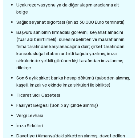
ı
e
n
Uçak rezervasyonu ya da diğer ulaşım araçlarına ait
ı
z
d
ı
ş
belge
n
i
m
a
e
r
ı
Sağlık seyahat sigortası (en az 30.000 Euro teminatlı)
n
d
?
i
S
Başvuru sahibinin firmadaki görevini, seyahat amacını
r
e
(fuar adı belirtilmeli), süresini belirten ve masraflarının
?
r
firma tarafından karşılanacağına dair; şirket tarafından
E
b
m
konsolosluğa hitaben antetli kağıda yazılmış, imza
e
e
s
sirkülerinde yetkili görünen kişi tarafından imzalanmış
k
t
dilekçe
l
Ç
i
a
Son 6 aylık şirket banka hesap dökümü (şubeden alınmış,
*
l
kaşeli, imzalı ve ekinde imza sirküleri ile birlikte)
ı
ş
Ticaret Sicil Gazetesi
a
Faaliyet Belgesi (Son 3 ay içinde alınmış)
n
Vergi Levhası
İmza Sirküleri
Davetiye (Almanya’daki şirketten alınmış, davet edilen