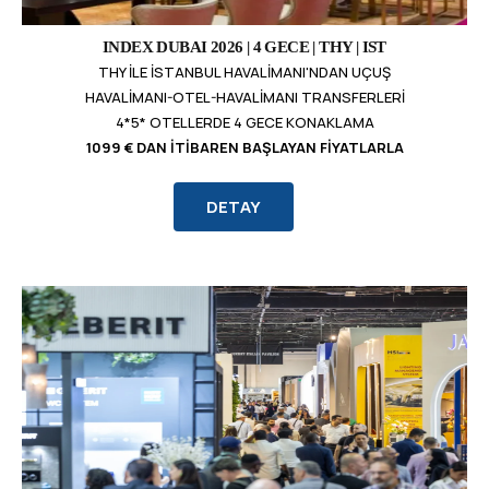
INDEX DUBAI 2026 | 4 GECE | THY | IST
THY ILE İSTANBUL HAVALIMANI'NDAN UÇUŞ
HAVALIMANI-OTEL-HAVALIMANI TRANSFERLERI
4*5* OTELLERDE 4 GECE KONAKLAMA
1099 € DAN İTIBAREN BAŞLAYAN FIYATLARLA
DETAY