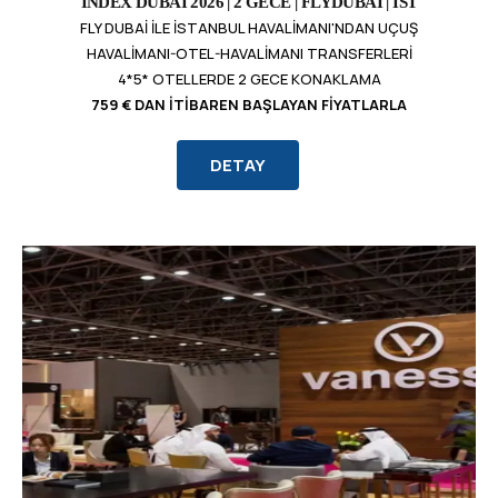
INDEX DUBAI 2026 | 2 GECE | FLYDUBAI | IST
FLY DUBAI ILE İSTANBUL HAVALIMANI'NDAN UÇUŞ
HAVALIMANI-OTEL-HAVALIMANI TRANSFERLERI
4*5* OTELLERDE 2 GECE KONAKLAMA
759 € DAN İTIBAREN BAŞLAYAN FIYATLARLA
DETAY