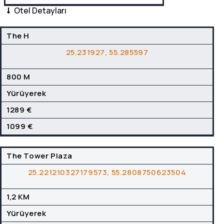
Otel Detayları
The H
OTEL
OTEL KONUM
FUAR MESAFE
FUAR ULAŞIM
25.231927, 55.285597
800 M
Yürüyerek
1289 €
1099 €
The Tower Plaza
25.221210327179573, 55.2808750623504
1,2 KM
Yürüyerek