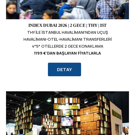
INDEX DUBAI 2026 | 2 GECE | THY | IST
THY ILE İSTANBUL HAVALIMANI'NDAN UÇUŞ
HAVALIMANI-OTEL-HAVALIMANI TRANSFERLERI
4*5* OTELLERDE 2 GECE KONAKLAMA
1199 €'DAN BAŞLAYAN FIYATLARLA
DETAY