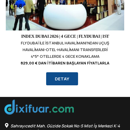
INDEX DUBAI 2026 | 4 GECE | FLYDUBAI | IST
FLY DUBAI ILE İSTANBUL HAVALIMANI'NDAN UÇUŞ
HAVALIMANI-OTEL-HAVALIMANI TRANSFERLERI
4*5* OTELLERDE 4 GECE KONAKLAMA
829,00 € DAN İTIBAREN BAŞLAYAN FIYATLARLA
DETAY
Sahrayıcedit Mah. Güzide Sokak No:5 Mist İş Merkezi K:4