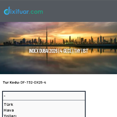
INDEX DUBAI 2026 | 4 GECE | THY | IST
Tur Kodu:
DF-732-DX25-4
Uçuş Detayları
TARIH
HAVA YOLU
KALKIŞ HAVALIMANI
KALKIŞ SAATI
VARIŞ HAV
-
Türk
Hava
Yolları